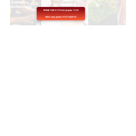
FERMETURE ESTIVALE jusqu'au 17/08
MAIS vous pouvez POSTULER ICI !