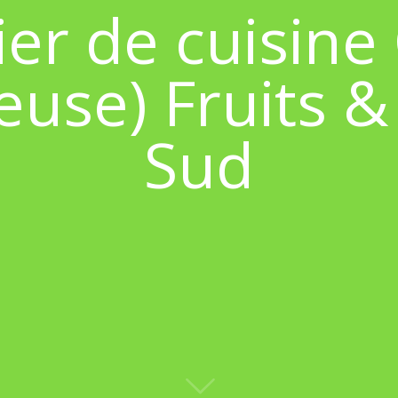
ier de cuisin
euse) Fruits 
Sud