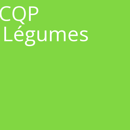
e CQP
& Légumes