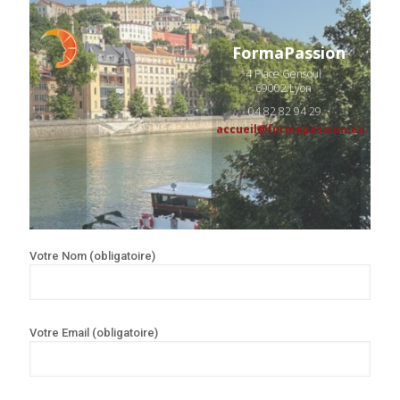
FormaPassion
4 Place Gensoul
69002 Lyon
04 82 82 94 29
accueil@formapassion.eu
Votre Nom (obligatoire)
Votre Email (obligatoire)