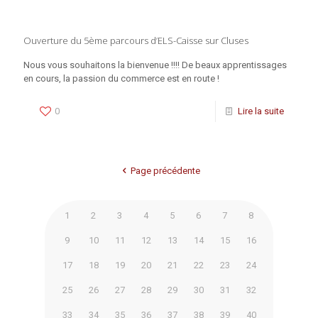
Ouverture du 5ème parcours d’ELS-Caisse sur Cluses
Nous vous souhaitons la bienvenue !!!! De beaux apprentissages
en cours, la passion du commerce est en route !
0
Lire la suite
Page précédente
1
2
3
4
5
6
7
8
9
10
11
12
13
14
15
16
17
18
19
20
21
22
23
24
25
26
27
28
29
30
31
32
33
34
35
36
37
38
39
40